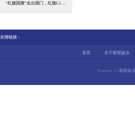
“红旗国雅”走出国门，红旗L1在俄罗斯公开展出
友情链接：
首页
关于富联娱乐
Powered by
富联娱