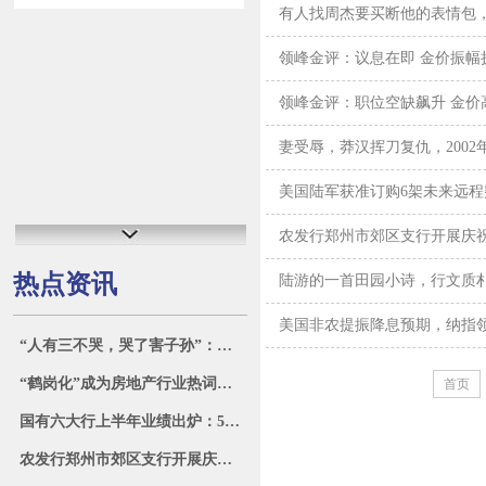
有人找周杰要买断他的表情包
领峰金评：议息在即 金价振幅
领峰金评：职位空缺飙升 金价
妻受辱，莽汉挥刀复仇，2002年新
美国陆军获准订购6架未来远
农发行郑州市郊区支行开展庆祝
热点资讯
陆游的一首田园小诗，行文质
美国非农提振降息预期，纳指领
“人有三不哭，哭了害子孙”：亲人过世时，这几种情况下不要大哭
“鹤岗化”成为房地产行业热词！16万就可以在江苏买房？
首页
国有六大行上半年业绩出炉：5家净利润、营收同比下降，净息差集体走低
农发行郑州市郊区支行开展庆祝建军97周年复转军人共度“八一”座谈活动